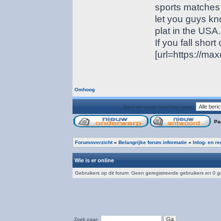
sports matches
let you guys kno
plat in the USA.
If you fall short
[url=https://ma
Omhoog
Geef de vorige berichten weer:
Pa
Forumoverzicht
»
Belangrijke forum informatie
»
Inlog- en r
Wie is er online
Gebruikers op dit forum: Geen geregistreerde gebruikers en 0 
Zoek naar: