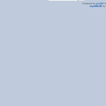
Powered by
phpBB
©
royalBLUE
by