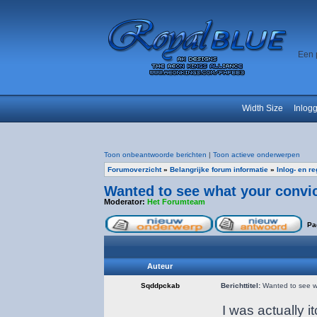
Een 
Width Size
Inlog
Toon onbeantwoorde berichten
|
Toon actieve onderwerpen
Forumoverzicht
»
Belangrijke forum informatie
»
Inlog- en r
Wanted to see what your convict
Moderator:
Het Forumteam
Pa
Auteur
Sqddpckab
Berichttitel:
Wanted to see wha
I was actually 