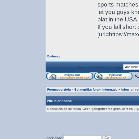
sports matches
let you guys kno
plat in the USA.
If you fall short
[url=https://ma
Omhoog
Geef de vorige berichten weer:
Pa
Forumoverzicht
»
Belangrijke forum informatie
»
Inlog- en r
Wie is er online
Gebruikers op dit forum: Geen geregistreerde gebruikers en 0 
Zoek naar: