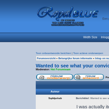
Een 
Width Size
Inlog
Toon onbeantwoorde berichten
|
Toon actieve onderwerpen
Forumoverzicht
»
Belangrijke forum informatie
»
Inlog- en r
Wanted to see what your convict
Moderator:
Het Forumteam
Pa
Auteur
Sqddpckab
Berichttitel:
Wanted to see wha
I was actually 