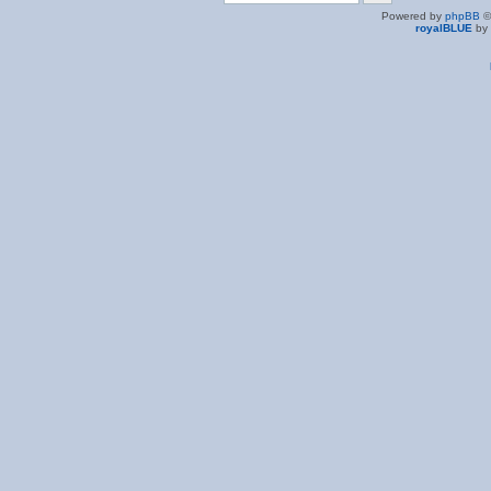
Powered by
phpBB
©
royalBLUE
by