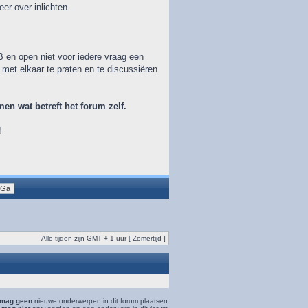
er over inlichten.
 en open niet voor iedere vraag een
 met elkaar te praten en te discussiëren
n wat betreft het forum zelf.
!
Alle tijden zijn GMT + 1 uur [ Zomertijd ]
mag geen
nieuwe onderwerpen in dit forum plaatsen