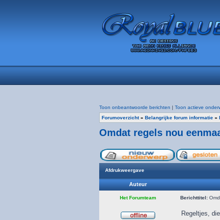
Toon onbeantwoorde berichten
|
Toon actieve onder
Forumoverzicht
»
Belangrijke forum informatie
»
Omdat regels nou eenmaal
Afdrukweergave
Auteur
Het Forumteam
Berichttitel:
Omdat
Regeltjes, die