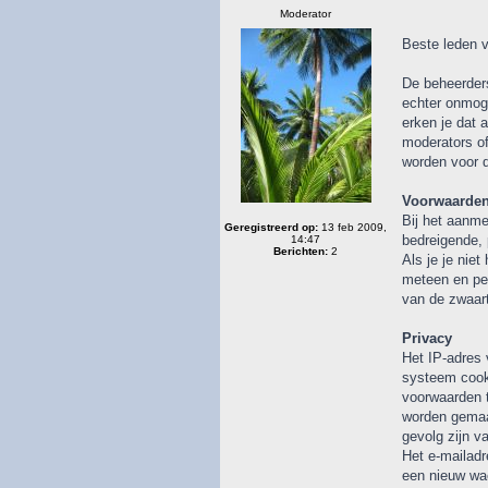
Moderator
Beste leden v
De beheerders
echter onmoge
erken je dat 
moderators of
worden voor d
Voorwaarden
Bij het aanme
Geregistreerd op:
13 feb 2009,
bedreigende, 
14:47
Berichten:
2
Als je je nie
meteen en per
van de zwaart
Privacy
Het IP-adres 
systeem cooki
voorwaarden 
worden gemaak
gevolg zijn v
Het e-mailadr
een nieuw wac