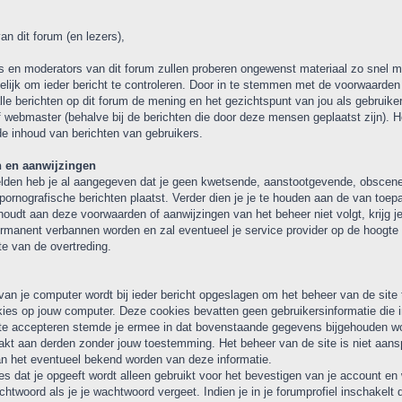
an dit forum (en lezers),
 en moderators van dit forum zullen proberen ongewenst materiaal zo snel mog
lijk om ieder bericht te controleren. Door in te stemmen met de voorwaarden 
alle berichten op dit forum de mening en het gezichtspunt van jou als gebruiker
 webmaster (behalve bij de berichten die door deze mensen geplaatst zijn). H
e inhoud van berichten van gebruikers.
 en aanwijzingen
lden heb je al aangegeven dat je geen kwetsende, aanstootgevende, obscene, 
pornografische berichten plaatst. Verder dien je je te houden aan de van toep
t houdt aan deze voorwaarden of aanwijzingen van het beheer niet volgt, krijg
manent verbannen worden en zal eventueel je service provider op de hoogte 
e van de overtreding.
van je computer wordt bij ieder bericht opgeslagen om het beheer van de site
es op jouw computer. Deze cookies bevatten geen gebruikersinformatie die i
te accepteren stemde je ermee in dat bovenstaande gegevens bijgehouden wor
t aan derden zonder jouw toestemming. Het beheer van de site is niet aansp
an het eventueel bekend worden van deze informatie.
es dat je opgeeft wordt alleen gebruikt voor het bevestigen van je account e
htwoord als je je wachtwoord vergeet. Indien je in je forumprofiel inschakelt 