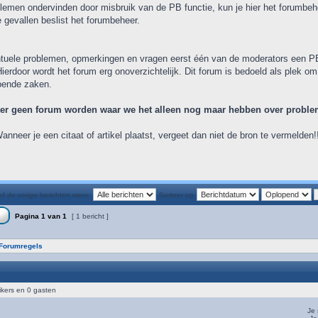
lemen ondervinden door misbruik van de PB functie, kun je hier het forumbehe
e gevallen beslist het forumbeheer.
ntuele problemen, opmerkingen en vragen eerst één van de moderators een PB
Hierdoor wordt het forum erg onoverzichtelijk. Dit forum is bedoeld als plek om
pende zaken.
ter geen forum worden waar we het alleen nog maar hebben over probleme
Wanneer je een citaat of artikel plaatst, vergeet dan niet de bron te vermelden!
f de vorige berichten weer:
Sorteer op
Pagina
1
van
1
[ 1 bericht ]
Forumregels
ikers en 0 gasten
Je