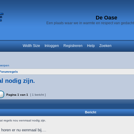
De Oase
Een plaats waar we in warmte en respect van gedach
Width Size
Inloggen
Registreren
Help
Zoeken
werpen
Forumregels
 nodig zijn.
Pagina
1
van
1
[ 1 bericht ]
Bericht
 regels nou eenmaal nodig zijn.
 horen er nu eenmaal bij....