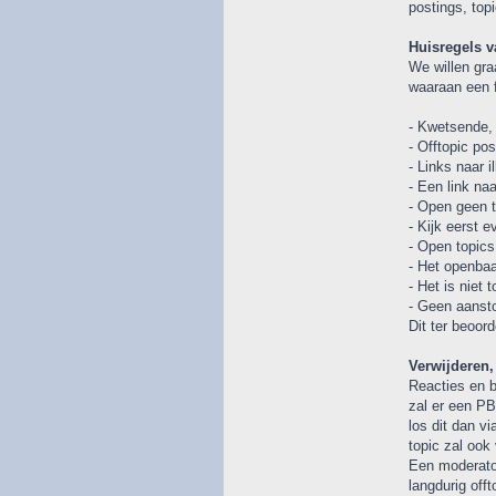
postings, top
Huisregels v
We willen gra
waaraan een f
- Kwetsende, 
- Offtopic po
- Links naar 
- Een link naa
- Open geen 
- Kijk eerst e
- Open topics
- Het openba
- Het is niet
- Geen aansto
Dit ter beoor
Verwijderen, 
Reacties en b
zal er een PB
los dit dan v
topic zal ook
Een moderator
langdurig off