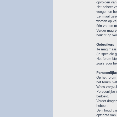
opvolgen van 
Het beheer va
voegen en hee
Eenmaal gesch
worden op ver
één van de m
Verder mag ee
bericht op ve
Gebruikers
Je mag maar 
(In speciale 
Het forum bie
zoals voor be
Persoonlijke
Op het forum 
het forum nie
Wees zorgvuld
Persoonlijke 
bedoeld.
Verder dragen
hebben.
De inhoud van
opzichte van 