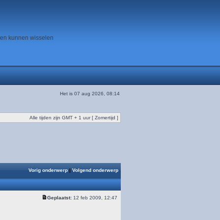
ten kunnen wisselen
Het is 07 aug 2026, 08:14
Alle tijden zijn GMT + 1 uur [ Zomertijd ]
Vorig onderwerp
|
Volgend onderwerp
Geplaatst:
12 feb 2009, 12:47