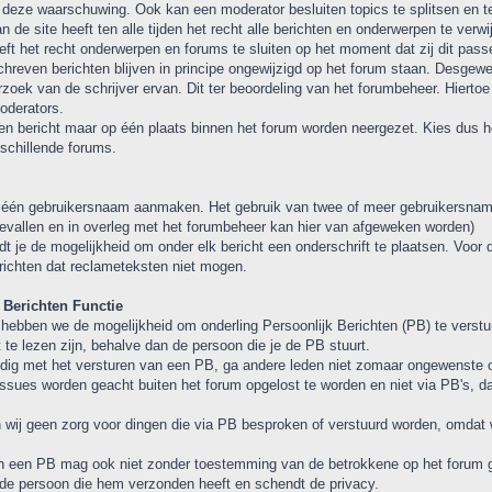
deze waarschuwing. Ook kan een moderator besluiten topics te splitsen en te
n de site heeft ten alle tijden het recht alle berichten en onderwerpen te ver
ft het recht onderwerpen en forums te sluiten op het moment dat zij dit pass
reven berichten blijven in principe ongewijzigd op het forum staan. Desge
zoek van de schrijver ervan. Dit ter beoordeling van het forumbeheer. Hierto
oderators.
n bericht maar op één plaats binnen het forum worden neergezet. Kies dus het
rschillende forums.
één gebruikersnaam aanmaken. Het gebruik van twee of meer gebruikersnamen
gevallen en in overleg met het forumbeheer kan hier van afgeweken worden)
dt je de mogelijkheid om onder elk bericht een onderschrift te plaatsen. Voor d
richten dat reclameteksten niet mogen.
 Berichten Functie
hebben we de mogelijkheid om onderling Persoonlijk Berichten (PB) te verstu
t te lezen zijn, behalve dan de persoon die je de PB stuurt.
ig met het versturen van een PB, ga andere leden niet zomaar ongewenste o
issues worden geacht buiten het forum opgelost te worden en niet via PB's, daa
 wij geen zorg voor dingen die via PB besproken of verstuurd worden, omdat 
 een PB mag ook niet zonder toestemming van de betrokkene op het forum gepl
de persoon die hem verzonden heeft en schendt de privacy.