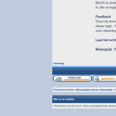
Mocht je prob
In alle overig
Feedback
Stuur bij eve
nieuw topic. 
over uiteenlo
Laat het ech
Belangrijk
: 
Omhoog
Gee
Forumoverzicht
»
Belangrijke forum informatie
»
Wie is er online
Gebruikers op dit forum: Geen geregistreerde gebru