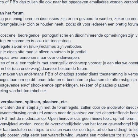
ics of PB's dan zullen die ook naar het opgegeven emailadres worden verzond
an het forum
ag je mening horen en discussies zijn er om gevoerd te worden, zeker op een 
orumgebruiker zich te houden heeft, zodat dit voor iedereen een prettig forum b
obscene, bedreigende, pornografische en discriminerende opmerkingen zijn 
sten en spammen is ook niet toegestaan.
illegale zaken en (sluik)reclames zijn verboden.
r je eigen site mag je alleen plaatsen in je profiel.
topics over personen maar over onderwerpen.
ven of er al een topic is met soortgelijk onderwerp voordat je een nieuwe opent
 in het (qua onderwerp) daarvoor bestemde forum.
ar maken van andermans PB's of chatlogs zonder diens toestemming is verbo
 toegestaan om op dit forum teksten of berichten te plaatsen die afkomstig zijn
otgevende en/of shockerende opmerkingen, teksten of plaatjes plaatsen.
deling van het forumbeheer.
verplaatsen, splitsen, plaatsen, etc.
erichten die in strijd zijn met de forumregels, zullen door de moderator direct
/waarschuwing gestuurd worden naar de plaatser van het desbetreffende bericht
ia PB met de moderator op. Open hierover dus geen nieuw topic op het forum,
 verwijderd worden, zodat de overzichtelijkheid van het forum gewaarborgd blijf
 kan besluiten een topic te sluiten wanneer een topic uit de hand dreigt te lop
topic posten volgt eerst een waarschuwing, waarna een moderator tot sluiting v