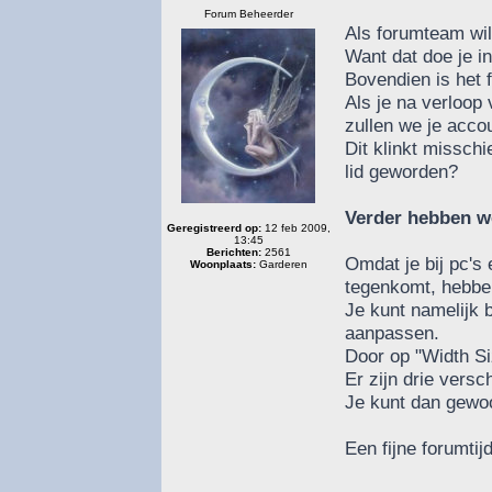
Forum Beheerder
Als forumteam will
Want dat doe je in
Bovendien is het f
Als je na verloop 
zullen we je acco
Dit klinkt missch
lid geworden?
Verder hebben we
Geregistreerd op:
12 feb 2009,
13:45
Berichten:
2561
Omdat je bij pc's
Woonplaats:
Garderen
tegenkomt, hebben
Je kunt namelijk 
aanpassen.
Door op "Width Siz
Er zijn drie versc
Je kunt dan gewoo
Een fijne forumt