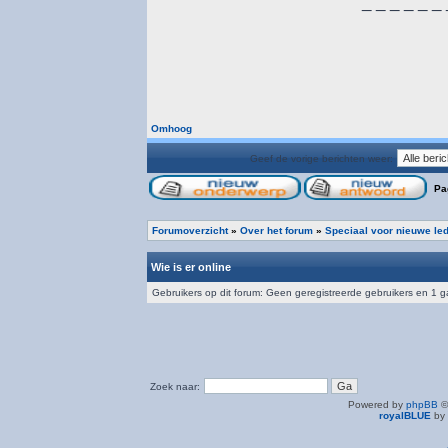
_ _ _ _ _ _ 
Omhoog
Geef de vorige berichten weer:
Pa
Forumoverzicht
»
Over het forum
»
Speciaal voor nieuwe le
Wie is er online
Gebruikers op dit forum: Geen geregistreerde gebruikers en 1 g
Zoek naar:
Powered by
phpBB
©
royalBLUE
by