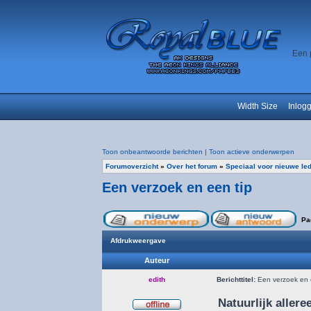
Een 
Width Size
Inlog
Toon onbeantwoorde berichten
|
Toon actieve onderwerpen
Forumoverzicht
»
Over het forum
»
Speciaal voor nieuwe le
Een verzoek en een tip
Pa
Afdrukweergave
Auteur
edith
Berichttitel:
Een verzoek en 
Natuurlijk aller