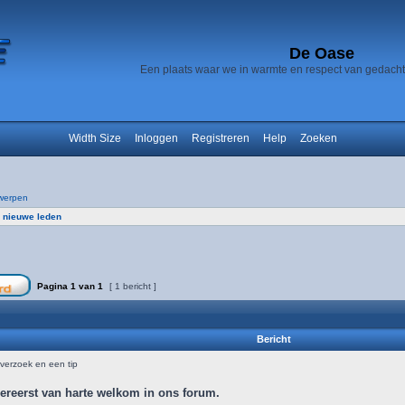
De Oase
Een plaats waar we in warmte en respect van gedach
Width Size
Inloggen
Registreren
Help
Zoeken
werpen
 nieuwe leden
Pagina
1
van
1
[ 1 bericht ]
Bericht
erzoek en een tip
llereerst van harte welkom in ons forum.