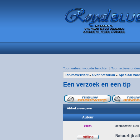
Toon onbeantwoorde berichten
|
Toon actieve onder
Forumoverzicht
»
Over het forum
»
Speciaal voor
Een verzoek en een tip
Afdrukweergave
Auteur
edith
Berichttitel:
Een v
Natuurlijk a