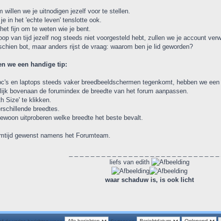
willen we je uitnodigen jezelf voor te stellen.
e in het 'echte leven' tenslotte ook.
het fijn om te weten wie je bent.
oop van tijd jezelf nog steeds niet voorgesteld hebt, zullen we je account verw
sschien bot, maar anders rijst de vraag: waarom ben je lid geworden?
n we een handige tip:
pc's en laptops steeds vaker breedbeeldschermen tegenkomt, hebben we een 
lijk bovenaan de forumindex de breedte van het forum aanpassen.
h Size' te klikken.
erschillende breedtes.
ewoon uitproberen welke breedte het beste bevalt.
rumtijd gewenst namens het Forumteam.
_ _ _ _ _ _ _ _ _ _ _ _ _ _ _ _ _ _ _ _ _ _ _ _ _ _ _ _
liefs van edith
waar schaduw is, is ook licht