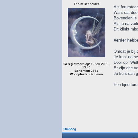
Forum Beheerder
Als forumteam 
Want dat doe j
Bovendien is 
Als je na verl
Dit klinkt mi
Verder hebbe
Omdat je bij 
Je kunt name
Door op "Widt
Geregistreerd op:
12 feb 2009,
13:45
Er zijn drie v
Berichten:
2561
Je kunt dan g
Woonplaats:
Garderen
Een fijne fo
Omhoog