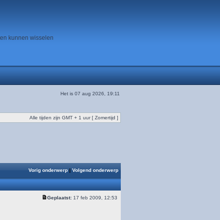
ten kunnen wisselen
Het is 07 aug 2026, 19:11
Alle tijden zijn GMT + 1 uur [ Zomertijd ]
Vorig onderwerp
|
Volgend onderwerp
Geplaatst:
17 feb 2009, 12:53