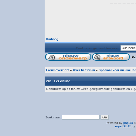
_ _ _ _ _ _ 
Omhoog
Geef de vorige berichten weer:
Pa
Forumoverzicht
»
Over het forum
»
Speciaal voor nieuwe le
Wie is er online
Gebruikers op dit forum: Geen geregistreerde gebruikers en 1 g
Zoek naar:
Powered by
phpBB
©
royalBLUE
by