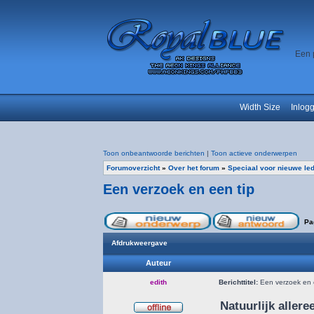
Een 
Width Size
Inlog
Toon onbeantwoorde berichten
|
Toon actieve onderwerpen
Forumoverzicht
»
Over het forum
»
Speciaal voor nieuwe le
Een verzoek en een tip
Pa
Afdrukweergave
Auteur
edith
Berichttitel:
Een verzoek en 
Natuurlijk aller