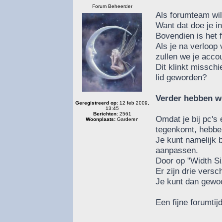
Forum Beheerder
Als forumteam will
Want dat doe je in
Bovendien is het f
Als je na verloop 
zullen we je acco
Dit klinkt missch
lid geworden?
Verder hebben we
Geregistreerd op:
12 feb 2009,
13:45
Berichten:
2561
Omdat je bij pc's
Woonplaats:
Garderen
tegenkomt, hebben
Je kunt namelijk 
aanpassen.
Door op "Width Siz
Er zijn drie versc
Je kunt dan gewoo
Een fijne forumt