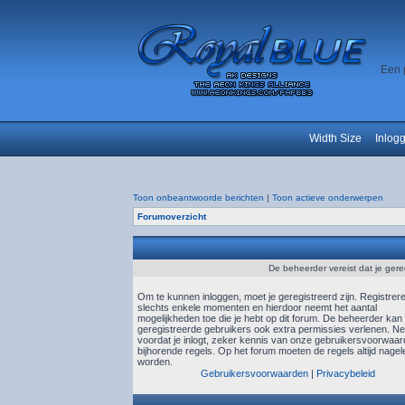
Een 
Width Size
Inlog
Toon onbeantwoorde berichten
|
Toon actieve onderwerpen
Forumoverzicht
De beheerder vereist dat je gere
Om te kunnen inloggen, moet je geregistreerd zijn. Registrer
slechts enkele momenten en hierdoor neemt het aantal
mogelijkheden toe die je hebt op dit forum. De beheerder kan
geregistreerde gebruikers ook extra permissies verlenen. N
voordat je inlogt, zeker kennis van onze gebruikersvoorwaa
bijhorende regels. Op het forum moeten de regels altijd nagel
worden.
Gebruikersvoorwaarden
|
Privacybeleid