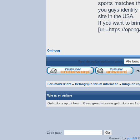
sports matches th
you guys identify 
site in the USA.
If you want to brin
[url=https://openg
Omhoog
Geef de vorige berichten weer:
Pa
Forumoverzicht
»
Belangrijke forum informatie
»
Inlog- en r
Wie is er online
Gebruikers op dit forum: Geen geregistreerde gebruikers en 1 g
Zoek naar:
Powered by
phpBB
©