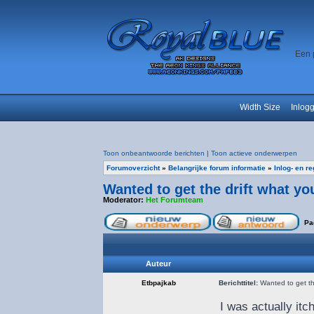
Een 
Width Size
Inlog
Toon onbeantwoorde berichten
|
Toon actieve onderwerpen
Forumoverzicht
»
Belangrijke forum informatie
»
Inlog- en r
Wanted to get the drift what yo
Moderator:
Het Forumteam
Pa
Auteur
Etbpajkab
Berichttitel:
Wanted to get the
I was actually it