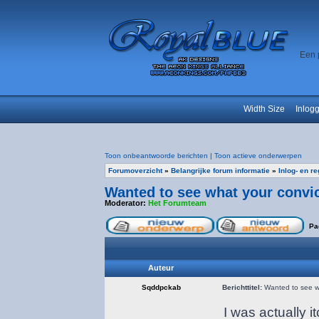
Een 
Width Size
Inlog
Toon onbeantwoorde berichten
|
Toon actieve onderwerpen
Forumoverzicht
»
Belangrijke forum informatie
»
Inlog- en r
Wanted to see what your convict
Moderator:
Het Forumteam
Pa
Auteur
Sqddpckab
Berichttitel:
Wanted to see wha
I was actually 