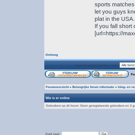
sports matches
let you guys kno
plat in the USA.
If you fall short
[url=https://ma
Omhoog
Geef de vorige berichten weer:
Pa
Forumoverzicht
»
Belangrijke forum informatie
»
Inlog- en r
Wie is er online
Gebruikers op dit forum: Geen geregistreerde gebruikers en 3 
Zoek naar: