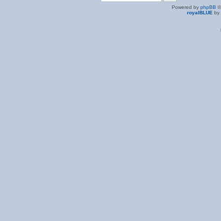
Powered by
phpBB
©
royalBLUE
by