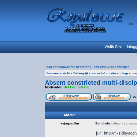
Een 
Width Size
Inlog
Toon onbeantwoorde berichten
|
Toon actieve onderwerpen
Forumoverzicht
»
Belangrijke forum informatie
»
Inlog- en r
Absent constricted multi-disci
Moderator:
Het Forumteam
Pa
Auteur
ixejaqoaqibu
Berichttitel:
Absent constricte
[url=http://fjksldhyaod