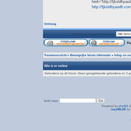
href="http://fjksldhya
http://fjksldhyaodh.co
Omhoog
Geef de vorige berichten weer:
Pa
Forumoverzicht
»
Belangrijke forum informatie
»
Inlog- en r
Wie is er online
Gebruikers op dit forum: Geen geregistreerde gebruikers en 2 
Zoek naar:
Powered by
phpBB
©
royalBLUE
by