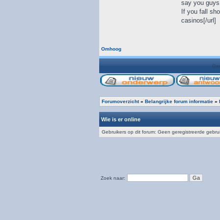
say you guys 
If you fall s
casinos[/url]
Omhoog
Gee
Forumoverzicht
»
Belangrijke forum informatie
»
Wie is er online
Gebruikers op dit forum: Geen geregistreerde gebru
Zoek naar: