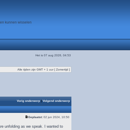
ten kunnen wisselen
Het is 07 aug 2026, 04:53
Alle tijden zijn GMT + 1 uur [ Zomertijd ]
Vorig onderwerp
|
Volgend onderwerp
Geplaatst:
02 jun 2024, 10:50
e unfolding as we speak. I wanted to