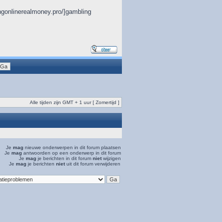
lingonlinerealmoney.pro/]gambling
Alle tijden zijn GMT + 1 uur [ Zomertijd ]
Je
mag
nieuwe onderwerpen in dit forum plaatsen
Je
mag
antwoorden op een onderwerp in dit forum
Je
mag
je berichten in dit forum
niet
wijzigen
Je
mag
je berichten
niet
uit dit forum verwijderen