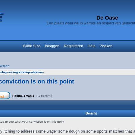
De Oase
Een plaats waar we in warmte en respect van gedach
Width Size
Inloggen
Registreren
Help
Zoeken
werpen
Inlog- en registratieproblemen
onviction is on this point
Pagina
1
van
1
[ 1 bericht ]
Bericht
d to see what your conviction is on this point
ly itching to address some wager some dough on some sports matches that ar