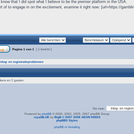
know that I did spot what I believe to be the premier platform in the USA.
hort of to engage in on the excitement, examine it right now: [url=https://gamb
f de vorige berichten weer:
Sorteer op
Pagina
1
van
1
[ 1 bericht ]
Inlog- en registratieproblemen
ikers en 2 gasten
Ga naar:
Powered by
phpBB
© 2000, 2002, 2005, 2007 phpBB Group
royalBLUE
by
BigB © 2007 2008 AEON KINGS
phpBB3 Styles
phpBB.nl Vertaling