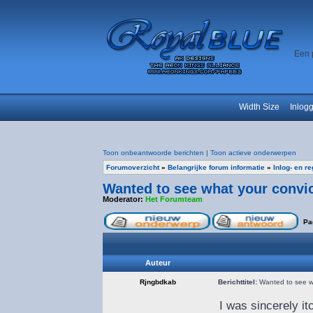
Een 
Width Size
Inlog
Toon onbeantwoorde berichten
|
Toon actieve onderwerpen
Forumoverzicht
»
Belangrijke forum informatie
»
Inlog- en r
Wanted to see what your convict
Moderator:
Het Forumteam
Pa
Auteur
Rjngbdkab
Berichttitel:
Wanted to see wha
I was sincerely 