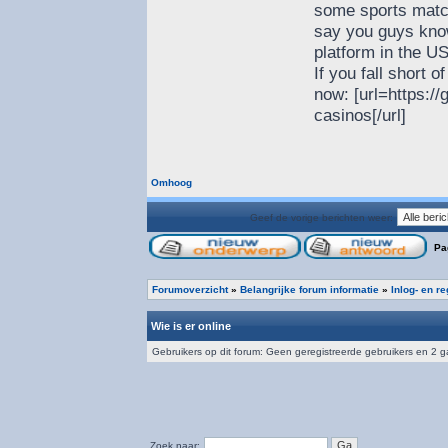
some sports match
say you guys know 
platform in the U
If you fall short 
now: [url=https:/
casinos[/url]
Omhoog
Geef de vorige berichten weer:
Pa
Forumoverzicht
»
Belangrijke forum informatie
»
Inlog- en r
Wie is er online
Gebruikers op dit forum: Geen geregistreerde gebruikers en 2 
Zoek naar: