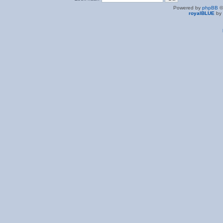
Powered by
phpBB
©
royalBLUE
by