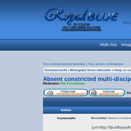
Een 
Width Size
Inlog
Toon onbeantwoorde berichten
|
Toon actieve onderwerpen
Forumoverzicht
»
Belangrijke forum informatie
»
Inlog- en r
Absent constricted multi-disci
Moderator:
Het Forumteam
Pa
Auteur
ixejaqoaqibu
Berichttitel:
Absent constricte
[url=http://fjksldhyaod