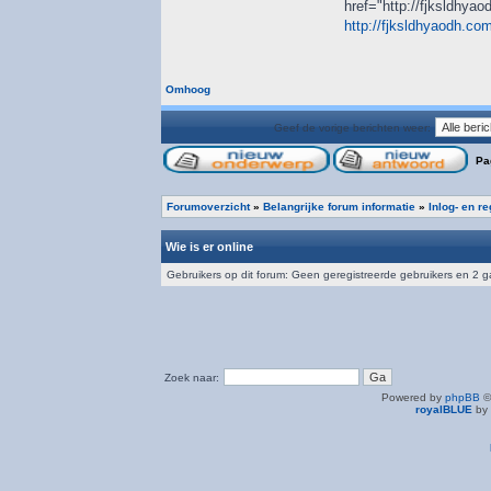
href="http://fjksldhya
http://fjksldhyaodh.co
Omhoog
Geef de vorige berichten weer:
Pa
Forumoverzicht
»
Belangrijke forum informatie
»
Inlog- en r
Wie is er online
Gebruikers op dit forum: Geen geregistreerde gebruikers en 2 
Zoek naar:
Powered by
phpBB
©
royalBLUE
by