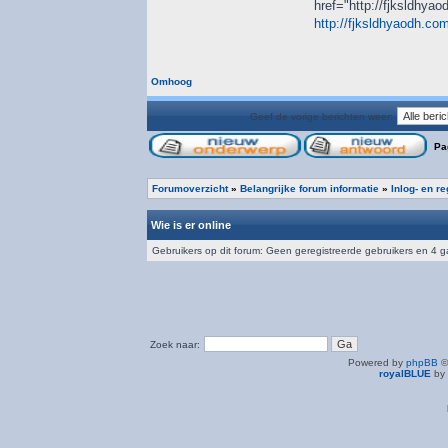
href="http://fjksldhya
http://fjksldhyaodh.co
Omhoog
Geef de vorige berichten weer:
Pa
Forumoverzicht
»
Belangrijke forum informatie
»
Inlog- en r
Wie is er online
Gebruikers op dit forum: Geen geregistreerde gebruikers en 4 
Zoek naar:
Powered by
phpBB
©
royalBLUE
by