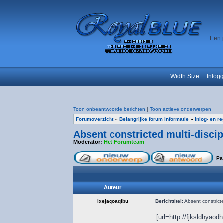
Een 
Width Size
Inlog
Toon onbeantwoorde berichten
|
Toon actieve onderwerpen
Forumoverzicht
»
Belangrijke forum informatie
»
Inlog- en r
Absent constricted multi-disci
Moderator:
Het Forumteam
Pa
Auteur
ixejaqoaqibu
Berichttitel:
Absent constricte
[url=http://fjksldhyaod