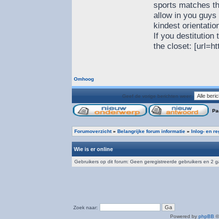
sports matches t
allow in you guys 
kindest orientatio
If you destitution
the closet: [url=ht
Omhoog
Geef de vorige berichten weer:
Pa
Forumoverzicht
»
Belangrijke forum informatie
»
Inlog- en r
Wie is er online
Gebruikers op dit forum: Geen geregistreerde gebruikers en 2 
Zoek naar:
Powered by
phpBB
©