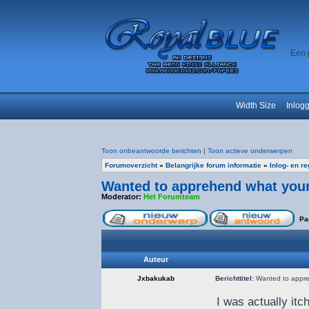
Een 
Width Size
Inlog
Toon onbeantwoorde berichten
|
Toon actieve onderwerpen
Forumoverzicht
»
Belangrijke forum informatie
»
Inlog- en r
Wanted to apprehend what your 
Moderator:
Het Forumteam
Pa
Auteur
Jxbakukab
Berichttitel:
Wanted to appreh
I was actually i