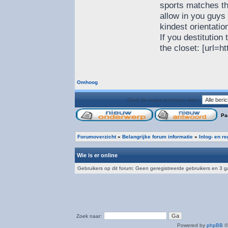
sports matches t
allow in you guys 
kindest orientatio
If you destitution
the closet: [url=ht
Omhoog
Geef de vorige berichten weer:
Pa
Forumoverzicht
»
Belangrijke forum informatie
»
Inlog- en r
Wie is er online
Gebruikers op dit forum: Geen geregistreerde gebruikers en 3 
Zoek naar:
Powered by
phpBB
©