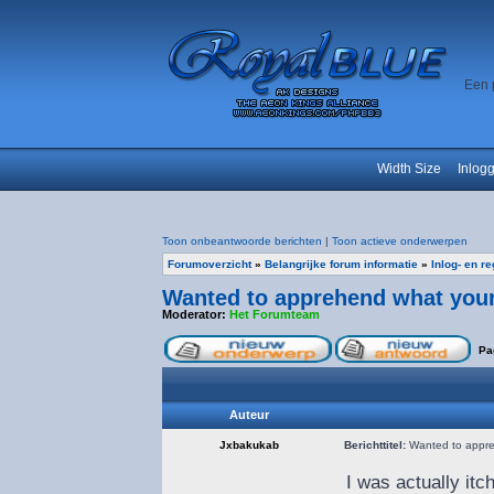
Een 
Width Size
Inlog
Toon onbeantwoorde berichten
|
Toon actieve onderwerpen
Forumoverzicht
»
Belangrijke forum informatie
»
Inlog- en r
Wanted to apprehend what your 
Moderator:
Het Forumteam
Pa
Auteur
Jxbakukab
Berichttitel:
Wanted to appreh
I was actually i