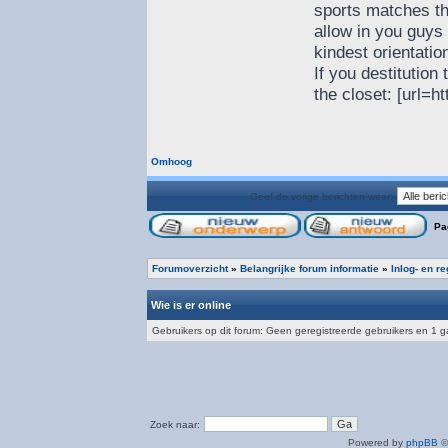
sports matches t
allow in you guys 
kindest orientatio
If you destitution
the closet: [url=ht
Omhoog
Geef de vorige berichten weer:
Pa
Forumoverzicht
»
Belangrijke forum informatie
»
Inlog- en r
Wie is er online
Gebruikers op dit forum: Geen geregistreerde gebruikers en 1 g
Zoek naar:
Powered by
phpBB
©