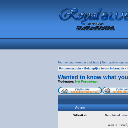
Toon onbeantwoorde berichten
|
Toon actieve onder
Forumoverzicht
»
Belangrijke forum informatie
»
Wanted to know what your 
Moderator:
Het Forumteam
Auteur
Wllkeikab
Berichttitel:
Wante
I was in real