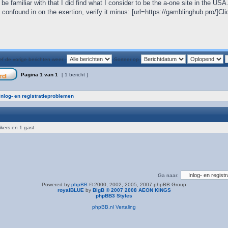
e familiar with that I did find what I consider to be the a-one site in the USA
 confound in on the exertion, verify it minus: [url=https://gamblinghub.pro/]Clic
f de vorige berichten weer:
Sorteer op
Pagina
1
van
1
[ 1 bericht ]
Inlog- en registratieproblemen
ikers en 1 gast
Ga naar:
Powered by
phpBB
© 2000, 2002, 2005, 2007 phpBB Group
royalBLUE
by
BigB © 2007 2008 AEON KINGS
phpBB3 Styles
phpBB.nl Vertaling