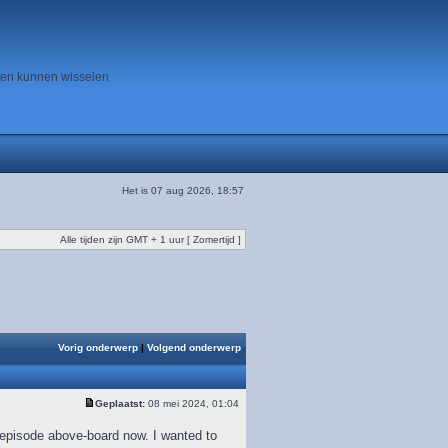
ten kunnen wisselen
Het is 07 aug 2026, 18:57
Alle tijden zijn GMT + 1 uur [ Zomertijd ]
Vorig onderwerp
|
Volgend onderwerp
Geplaatst:
08 mei 2024, 01:04
 episode above-board now. I wanted to