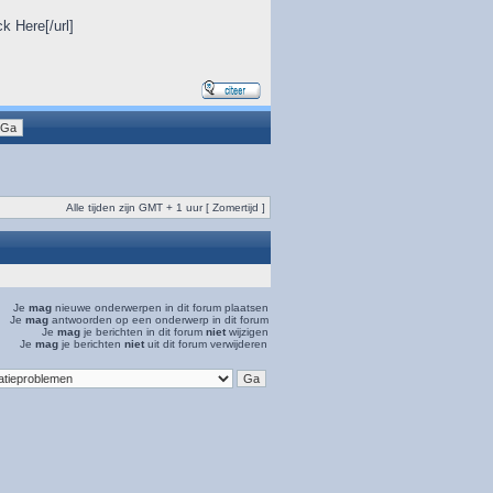
.
k Here[/url]
Alle tijden zijn GMT + 1 uur [ Zomertijd ]
Je
mag
nieuwe onderwerpen in dit forum plaatsen
Je
mag
antwoorden op een onderwerp in dit forum
Je
mag
je berichten in dit forum
niet
wijzigen
Je
mag
je berichten
niet
uit dit forum verwijderen