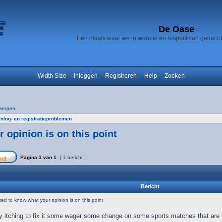
De Oase
Een plaats waar we in warmte en respect van gedach
Width Size
Inloggen
Registreren
Help
Zoeken
werpen
Inlog- en registratieproblemen
opinion is on this point
Pagina
1
van
1
[ 1 bericht ]
Bericht
d to know what your opinion is on this point
ity itching to fix it some wager some change on some sports matches that are