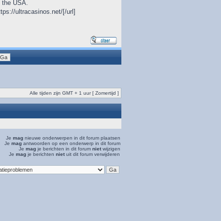
in the USA.
tps://ultracasinos.net/[/url]
Alle tijden zijn GMT + 1 uur [ Zomertijd ]
Je
mag
nieuwe onderwerpen in dit forum plaatsen
Je
mag
antwoorden op een onderwerp in dit forum
Je
mag
je berichten in dit forum
niet
wijzigen
Je
mag
je berichten
niet
uit dit forum verwijderen