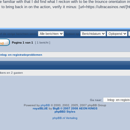
 familiar with that I did find what I reckon with to be the trounce orientation 
 to bring back in on the action, verify it minus: [url=https://ultracasinos.net/]ht
f de vorige berichten weer:
Sorteer op
Pagina
1
van
1
[ 1 bericht ]
Inlog- en registratieproblemen
ikers en 2 gasten
Ga naar:
Powered by
phpBB
© 2000, 2002, 2005, 2007 phpBB Group
royalBLUE
by
BigB © 2007 2008 AEON KINGS
phpBB3 Styles
phpBB.nl Vertaling