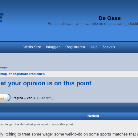
De Oase
Een plaats waar we in warmte en respect van gedach
Width Size
Inloggen
Registreren
Help
Zoeken
werpen
Inlog- en registratieproblemen
at your opinion is on this point
Pagina
1
van
1
[ 1 bericht ]
Bericht
d to get the drift what your opinion is on this point
ly itching to treat some wager some well-to-do on some sports matches that a