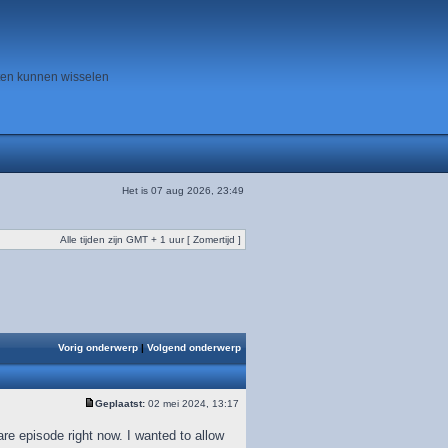
ten kunnen wisselen
Het is 07 aug 2026, 23:49
Alle tijden zijn GMT + 1 uur [ Zomertijd ]
Vorig onderwerp
|
Volgend onderwerp
Geplaatst:
02 mei 2024, 13:17
re episode right now. I wanted to allow