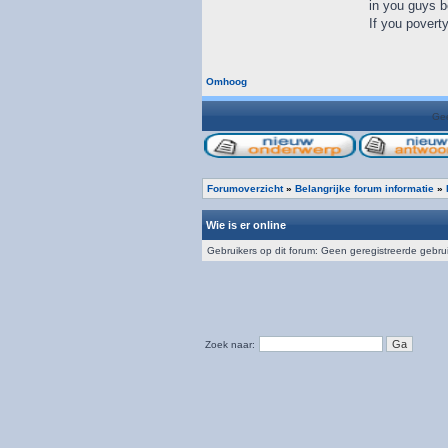
in you guys be
If you poverty
Omhoog
Gee
Forumoverzicht
»
Belangrijke forum informatie
»
Wie is er online
Gebruikers op dit forum: Geen geregistreerde gebru
Zoek naar: