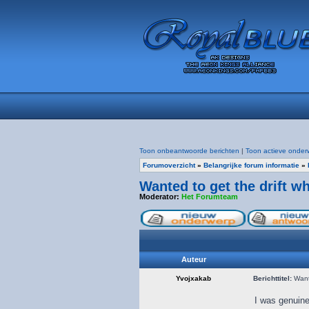
Toon onbeantwoorde berichten
|
Toon actieve onder
Forumoverzicht
»
Belangrijke forum informatie
»
Wanted to get the drift wh
Moderator:
Het Forumteam
Auteur
Yvojxakab
Berichttitel:
Wante
I was genuine