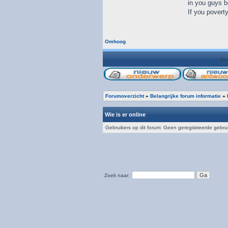
in you guys be
If you poverty
Omhoog
Gee
Forumoverzicht
»
Belangrijke forum informatie
»
Wie is er online
Gebruikers op dit forum: Geen geregistreerde gebru
Zoek naar: