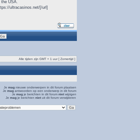
in the USA.
tps://ultracasinos.net/[/url]
Alle tijden zijn GMT + 1 uur [ Zomertijd ]
Je
mag
nieuwe onderwerpen in dit forum plaatsen
Je
mag
antwoorden op een onderwerp in dit forum
Je
mag
je berichten in dit forum
niet
wijzigen
Je
mag
je berichten
niet
uit dit forum verwijderen