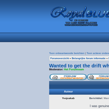
Toon onbeantwoorde berichten
|
Toon actieve onder
Forumoverzicht
»
Belangrijke forum informatie
»
Wanted to get the drift wh
Moderator:
Het Forumteam
Auteur
Yvojxakab
Berichttitel:
Wante
I was genuine