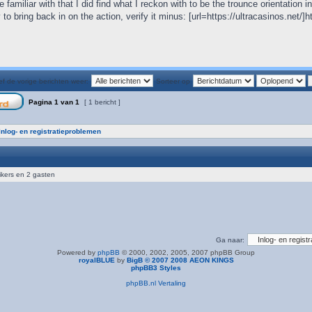
 familiar with that I did find what I reckon with to be the trounce orientation 
 to bring back in on the action, verify it minus: [url=https://ultracasinos.net/]ht
f de vorige berichten weer:
Sorteer op
Pagina
1
van
1
[ 1 bericht ]
Inlog- en registratieproblemen
ikers en 2 gasten
Ga naar:
Powered by
phpBB
© 2000, 2002, 2005, 2007 phpBB Group
royalBLUE
by
BigB © 2007 2008 AEON KINGS
phpBB3 Styles
phpBB.nl Vertaling