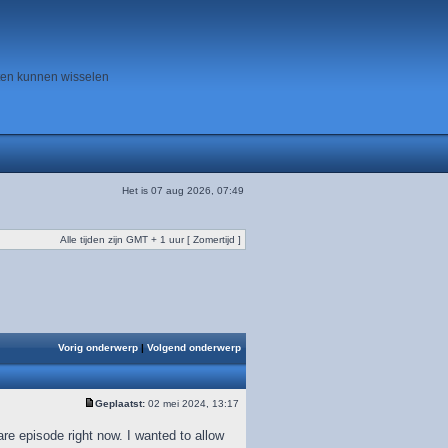
ten kunnen wisselen
Het is 07 aug 2026, 07:49
Alle tijden zijn GMT + 1 uur [ Zomertijd ]
Vorig onderwerp
|
Volgend onderwerp
Geplaatst:
02 mei 2024, 13:17
re episode right now. I wanted to allow