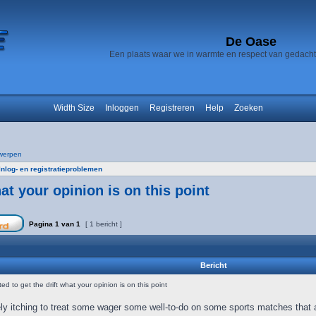
De Oase
Een plaats waar we in warmte en respect van gedach
Width Size
Inloggen
Registreren
Help
Zoeken
werpen
Inlog- en registratieproblemen
at your opinion is on this point
Pagina
1
van
1
[ 1 bericht ]
Bericht
d to get the drift what your opinion is on this point
ly itching to treat some wager some well-to-do on some sports matches that a