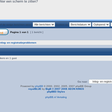
hter een scherm te zitten?
f de vorige berichten weer:
Sorteer op
Pagina
1
van
1
[ 1 bericht ]
Inlog- en registratieproblemen
ikers en 1 gast
Ga naar:
Powered by
phpBB
© 2000, 2002, 2005, 2007 phpBB Group
royalBLUE
by
BigB © 2007 2008 AEON KINGS
phpBB3 Styles
phpBB.nl Vertaling