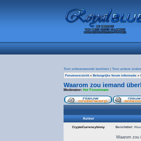
Toon onbeantwoorde berichten
|
Toon actieve onder
Forumoverzicht
»
Belangrijke forum informatie
»
Waarom zou iemand überha
Moderator:
Het Forumteam
Auteur
CryptoCurrencybinny
Berichttitel:
Waaro
Waarom zou ie