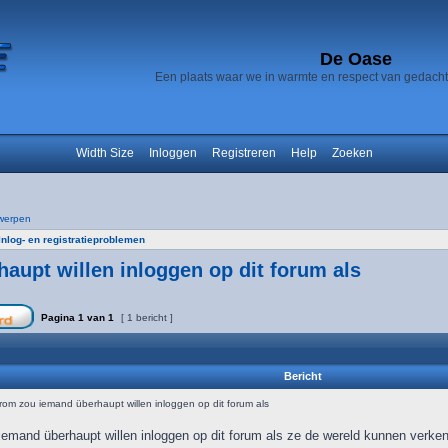
De Oase
Een plaats waar we in warmte en respect van gedach
Width Size
Inloggen
Registreren
Help
Zoeken
werpen
Inlog- en registratieproblemen
upt willen inloggen op dit forum als
Pagina
1
van
1
[ 1 bericht ]
Bericht
m zou iemand überhaupt willen inloggen op dit forum als
mand überhaupt willen inloggen op dit forum als ze de wereld kunnen verke