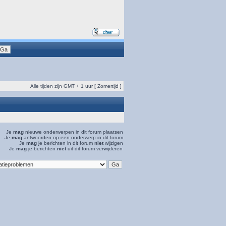
Alle tijden zijn GMT + 1 uur [ Zomertijd ]
Je
mag
nieuwe onderwerpen in dit forum plaatsen
Je
mag
antwoorden op een onderwerp in dit forum
Je
mag
je berichten in dit forum
niet
wijzigen
Je
mag
je berichten
niet
uit dit forum verwijderen