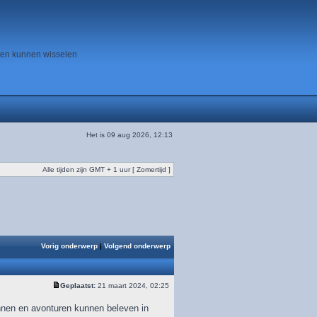
ten kunnen wisselen
Het is 09 aug 2026, 12:13
Alle tijden zijn GMT + 1 uur [ Zomertijd ]
Vorig onderwerp
|
Volgend onderwerp
Geplaatst:
21 maart 2024, 02:25
nnen en avonturen kunnen beleven in