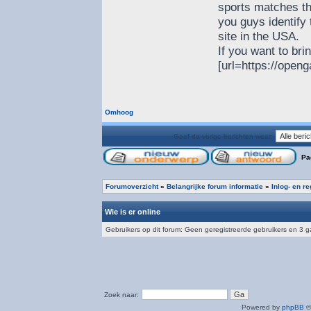
sports matches th
you guys identify 
site in the USA.
If you want to brin
[url=https://openg
Omhoog
Geef de vorige berichten weer:
Pa
Forumoverzicht
»
Belangrijke forum informatie
»
Inlog- en r
Wie is er online
Gebruikers op dit forum: Geen geregistreerde gebruikers en 3 
Zoek naar:
Powered by
phpBB
©