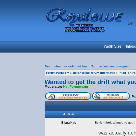
Een 
Width Size
Inlog
Toon onbeantwoorde berichten
|
Toon actieve onderwerpen
Forumoverzicht
»
Belangrijke forum informatie
»
Inlog- en r
Wanted to get the drift what yo
Moderator:
Het Forumteam
Pa
Auteur
Etbpajkab
Berichttitel:
Wanted to get the
I was actually it