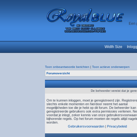
Een 
Width Size
Inlog
Toon onbeantwoorde berichten
|
Toon actieve onderwerpen
Forumoverzicht
De beheerder vereist dat je gere
Om te kunnen inloggen, moet je geregistreerd zijn. Registrer
slechts enkele momenten en hierdoor neemt het aantal
mogelijkheden toe die je hebt op dit forum. De beheerder kan
geregistreerde gebruikers ook extra permissies verlenen. N
voordat je inlogt, zeker kennis van onze gebruikersvoorwaa
bijhorende regels. Op het forum moeten de regels altijd nagel
worden.
Gebruikersvoorwaarden
|
Privacybeleid