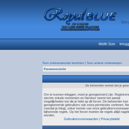
Een 
Width Size
Inlog
Toon onbeantwoorde berichten
|
Toon actieve onderwerpen
Forumoverzicht
De beheerder vereist dat je gere
Om te kunnen inloggen, moet je geregistreerd zijn. Registrer
slechts enkele momenten en hierdoor neemt het aantal
mogelijkheden toe die je hebt op dit forum. De beheerder kan
geregistreerde gebruikers ook extra permissies verlenen. N
voordat je inlogt, zeker kennis van onze gebruikersvoorwaa
bijhorende regels. Op het forum moeten de regels altijd nagel
worden.
Gebruikersvoorwaarden
|
Privacybeleid