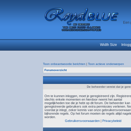
Een 
Width Size
Inlog
Toon onbeantwoorde berichten
|
Toon actieve onderwerpen
Forumoverzicht
De beheerder vereist dat je gere
Om te kunnen inloggen, moet je geregistreerd zijn. Registrer
slechts enkele momenten en hierdoor neemt het aantal
mogelijkheden toe die je hebt op dit forum. De beheerder kan
geregistreerde gebruikers ook extra permissies verlenen. N
voordat je inlogt, zeker kennis van onze gebruikersvoorwaa
bijhorende regels. Op het forum moeten de regels altijd nagel
worden.
Gebruikersvoorwaarden
|
Privacybeleid