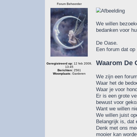
Forum Beheerder
We willen bezoeke
bedanken voor hu
De Oase.
Een forum dat op 
Waarom De 
Geregistreerd op:
12 feb 2009,
13:45
Berichten:
2561
Woonplaats:
Garderen
We zijn een forum
Waar het de bedoe
Waar je voor hond
Er is een grote 
bewust voor geko
Want we willen nie
We willen juist o
Belangrijk is, da
Denk met ons mee
mooier kan worde