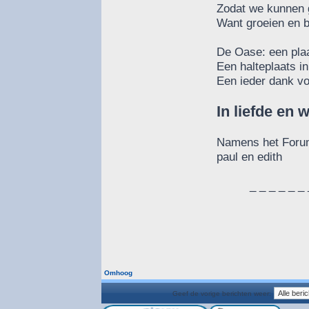
Zodat we kunnen g
Want groeien en b
De Oase: een plaa
Een halteplaats i
Een ieder dank voo
In liefde en 
Namens het For
paul en edith
_ _ _ _ _ _ 
Omhoog
Geef de vorige berichten weer: