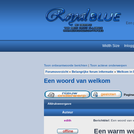
Een 
Width Size
Inlog
Toon onbeantwoorde berichten
|
Toon actieve onderwerpen
Forumoverzicht
»
Belangrijke forum informatie
»
Welkom in 
Een woord van welkom
Pagin
Afdrukweergave
Auteur
edith
Berichttitel:
Een woord van 
Een warm we