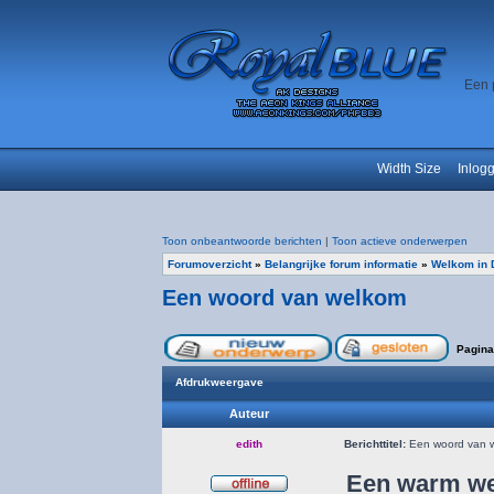
Een 
Width Size
Inlog
Toon onbeantwoorde berichten
|
Toon actieve onderwerpen
Forumoverzicht
»
Belangrijke forum informatie
»
Welkom in 
Een woord van welkom
Pagin
Afdrukweergave
Auteur
edith
Berichttitel:
Een woord van 
Een warm we