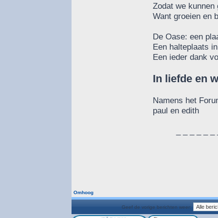
Zodat we kunnen g
Want groeien en b
De Oase: een plaa
Een halteplaats i
Een ieder dank voo
In liefde en 
Namens het For
paul en edith
_ _ _ _ _ _ 
Omhoog
Geef de vorige berichten weer: