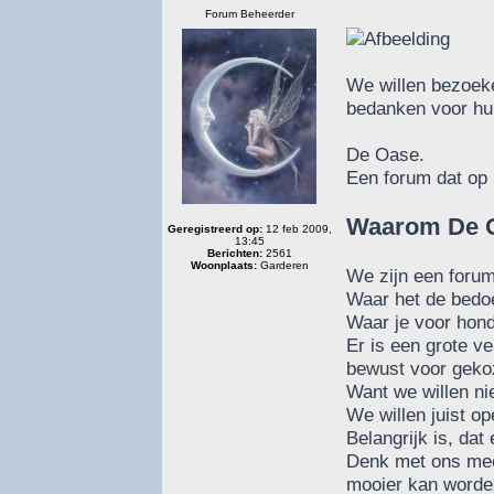
Forum Beheerder
We willen bezoeke
bedanken voor hu
De Oase.
Een forum dat op 
Waarom De 
Geregistreerd op:
12 feb 2009,
13:45
Berichten:
2561
Woonplaats:
Garderen
We zijn een forum
Waar het de bedoe
Waar je voor hond
Er is een grote 
bewust voor geko
Want we willen nie
We willen juist o
Belangrijk is, da
Denk met ons mee
mooier kan worde