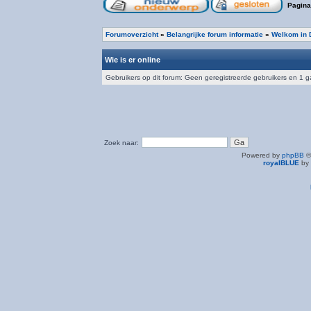
Pagin
Forumoverzicht
»
Belangrijke forum informatie
»
Welkom in 
Wie is er online
Gebruikers op dit forum: Geen geregistreerde gebruikers en 1 g
Zoek naar:
Powered by
phpBB
©
royalBLUE
by