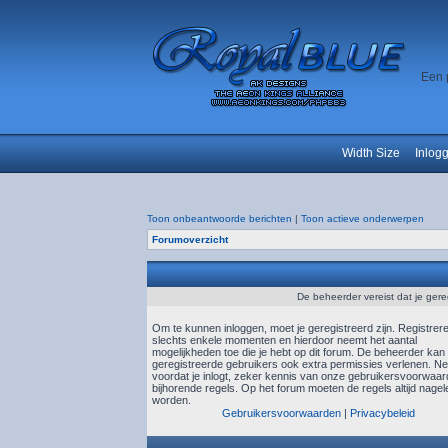
Een 
Width Size
Inlog
Toon onbeantwoorde berichten
|
Toon actieve onderwerpen
Forumoverzicht
De beheerder vereist dat je gere
Om te kunnen inloggen, moet je geregistreerd zijn. Registrer
slechts enkele momenten en hierdoor neemt het aantal
mogelijkheden toe die je hebt op dit forum. De beheerder kan
geregistreerde gebruikers ook extra permissies verlenen. N
voordat je inlogt, zeker kennis van onze gebruikersvoorwaa
bijhorende regels. Op het forum moeten de regels altijd nagel
worden.
Gebruikersvoorwaarden
|
Privacybeleid