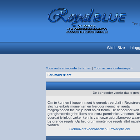
Een 
Width Size
Inlog
Toon onbeantwoorde berichten
|
Toon actieve onderwerpen
Forumoverzicht
De beheerder vereist dat je gere
Om te kunnen inloggen, moet je geregistreerd zijn. Registrer
slechts enkele momenten en hierdoor neemt het aantal
mogelijkheden toe die je hebt op dit forum. De beheerder kan
geregistreerde gebruikers ook extra permissies verlenen. N
voordat je inlogt, zeker kennis van onze gebruikersvoorwaa
bijhorende regels. Op het forum moeten de regels altijd nagel
worden.
Gebruikersvoorwaarden
|
Privacybeleid