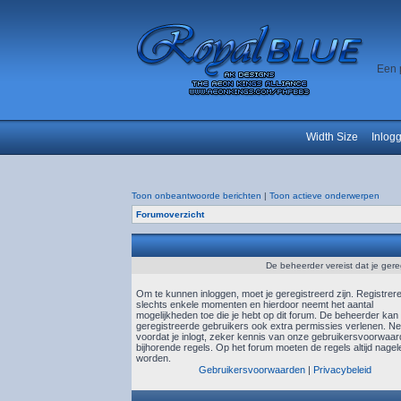
Een 
Width Size
Inlog
Toon onbeantwoorde berichten
|
Toon actieve onderwerpen
Forumoverzicht
De beheerder vereist dat je gere
Om te kunnen inloggen, moet je geregistreerd zijn. Registrer
slechts enkele momenten en hierdoor neemt het aantal
mogelijkheden toe die je hebt op dit forum. De beheerder kan
geregistreerde gebruikers ook extra permissies verlenen. N
voordat je inlogt, zeker kennis van onze gebruikersvoorwaa
bijhorende regels. Op het forum moeten de regels altijd nagel
worden.
Gebruikersvoorwaarden
|
Privacybeleid