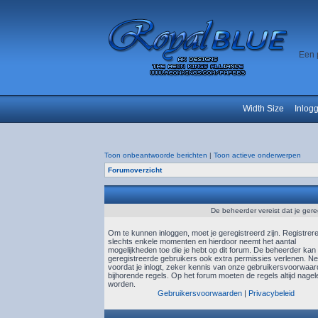
Een 
Width Size
Inlog
Toon onbeantwoorde berichten
|
Toon actieve onderwerpen
Forumoverzicht
De beheerder vereist dat je gere
Om te kunnen inloggen, moet je geregistreerd zijn. Registrer
slechts enkele momenten en hierdoor neemt het aantal
mogelijkheden toe die je hebt op dit forum. De beheerder kan
geregistreerde gebruikers ook extra permissies verlenen. N
voordat je inlogt, zeker kennis van onze gebruikersvoorwaa
bijhorende regels. Op het forum moeten de regels altijd nagel
worden.
Gebruikersvoorwaarden
|
Privacybeleid