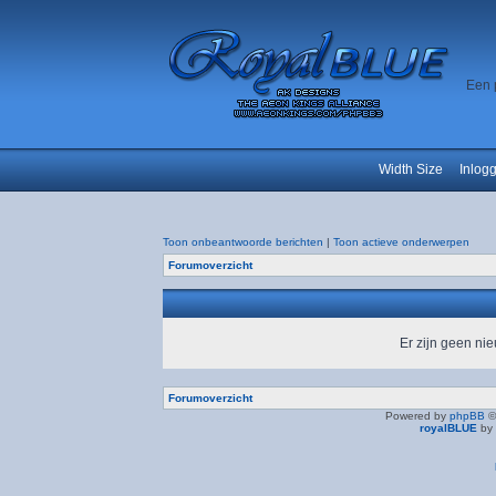
Een 
Width Size
Inlog
Toon onbeantwoorde berichten
|
Toon actieve onderwerpen
Forumoverzicht
Er zijn geen ni
Forumoverzicht
Powered by
phpBB
©
royalBLUE
by