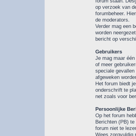
forum staan. Des
op verzoek van de
forumbeheer. Hier
de moderators.
Verder mag een be
worden neergezet.
bericht op versch
Gebruikers
Je mag maar één 
of meer gebruiker
speciale gevallen
afgeweken worde
Het forum biedt j
onderschrift te pl
net zoals voor be
Persoonlijke Ber
Op het forum hebb
Berichten (PB) te
forum niet te leze
Wees zorgvuldig 