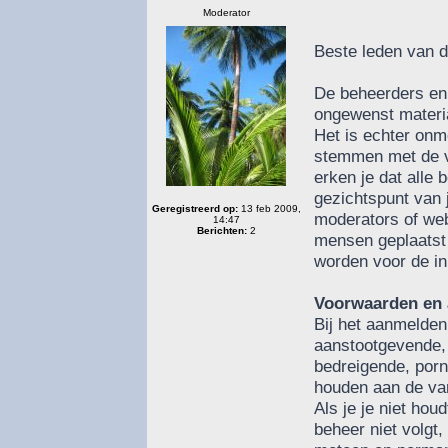
Moderator
Beste leden van di
De beheerders en 
ongewenst materia
Het is echter onmo
stemmen met de vo
erken je dat alle 
gezichtspunt van j
Geregistreerd op:
13 feb 2009,
moderators of web
14:47
Berichten:
2
mensen geplaatst 
worden voor de in
Voorwaarden en 
Bij het aanmelden
aanstootgevende, 
bedreigende, porno
houden aan de van
Als je je niet ho
beheer niet volgt