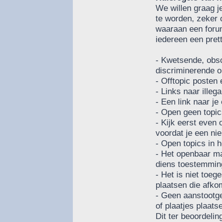
We willen graag j
te worden, zeker 
waaraan een forum
iedereen een pretti
- Kwetsende, obs
discriminerende o
- Offtopic posten
- Links naar illeg
- Een link naar je 
- Open geen topi
- Kijk eerst even 
voordat je een ni
- Open topics in 
- Het openbaar m
diens toestemmin
- Het is niet toeg
plaatsen die afkom
- Geen aanstootg
of plaatjes plaats
Dit ter beoordeli