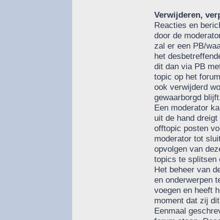
Verwijderen, verp
Reacties en berich
door de moderator
zal er een PB/wa
het desbetreffende
dit dan via PB me
topic op het foru
ook verwijderd wo
gewaarborgd blijft
Een moderator kan
uit de hand dreigt
offtopic posten v
moderator tot slui
opvolgen van dez
topics te splitsen
Het beheer van de 
en onderwerpen te
voegen en heeft h
moment dat zij di
Eenmaal geschreve