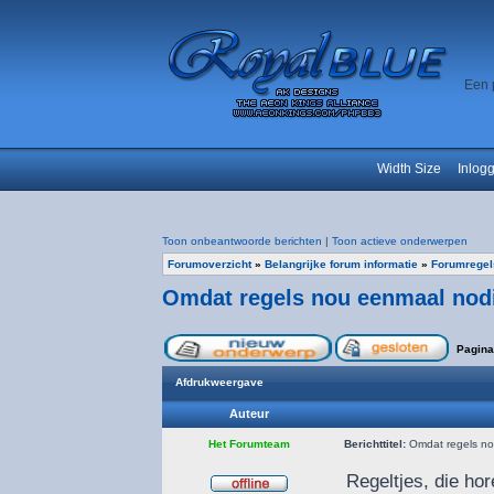
Een 
Width Size
Inlog
Toon onbeantwoorde berichten
|
Toon actieve onderwerpen
Forumoverzicht
»
Belangrijke forum informatie
»
Forumregel
Omdat regels nou eenmaal nodi
Pagin
Afdrukweergave
Auteur
Het Forumteam
Berichttitel:
Omdat regels nou
Regeltjes, die hor