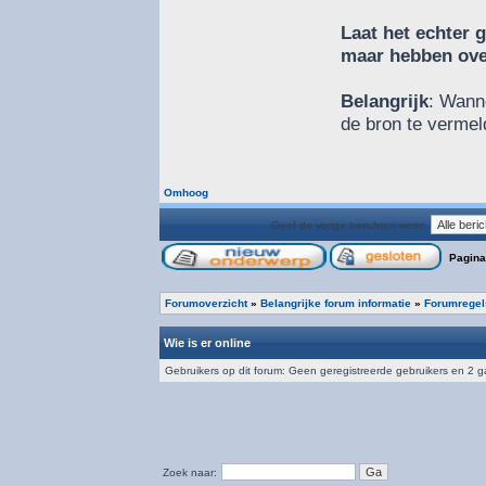
Laat het echter 
maar hebben over
Belangrijk
: Wanne
de bron te vermel
Omhoog
Geef de vorige berichten weer:
Pagin
Forumoverzicht
»
Belangrijke forum informatie
»
Forumregel
Wie is er online
Gebruikers op dit forum: Geen geregistreerde gebruikers en 2 
Zoek naar: