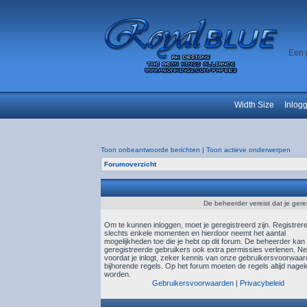
Een 
Width Size
Inlog
Toon onbeantwoorde berichten
|
Toon actieve onderwerpen
Forumoverzicht
De beheerder vereist dat je gere
Om te kunnen inloggen, moet je geregistreerd zijn. Registrer
slechts enkele momenten en hierdoor neemt het aantal
mogelijkheden toe die je hebt op dit forum. De beheerder kan
geregistreerde gebruikers ook extra permissies verlenen. N
voordat je inlogt, zeker kennis van onze gebruikersvoorwaa
bijhorende regels. Op het forum moeten de regels altijd nagel
worden.
Gebruikersvoorwaarden
|
Privacybeleid