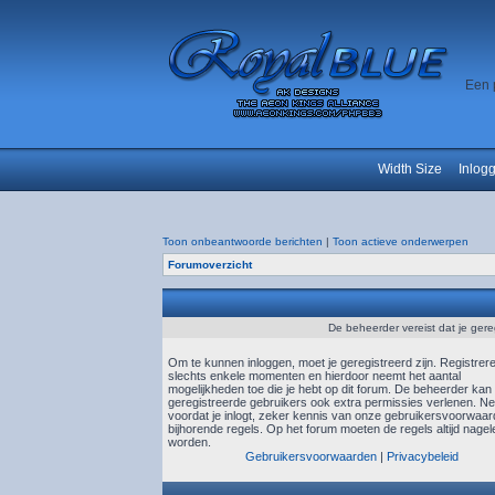
Een 
Width Size
Inlog
Toon onbeantwoorde berichten
|
Toon actieve onderwerpen
Forumoverzicht
De beheerder vereist dat je gere
Om te kunnen inloggen, moet je geregistreerd zijn. Registrer
slechts enkele momenten en hierdoor neemt het aantal
mogelijkheden toe die je hebt op dit forum. De beheerder kan
geregistreerde gebruikers ook extra permissies verlenen. N
voordat je inlogt, zeker kennis van onze gebruikersvoorwaa
bijhorende regels. Op het forum moeten de regels altijd nagel
worden.
Gebruikersvoorwaarden
|
Privacybeleid