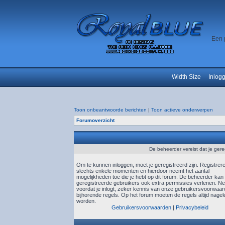
Een 
Width Size
Inlog
Toon onbeantwoorde berichten
|
Toon actieve onderwerpen
Forumoverzicht
De beheerder vereist dat je gere
Om te kunnen inloggen, moet je geregistreerd zijn. Registrer
slechts enkele momenten en hierdoor neemt het aantal
mogelijkheden toe die je hebt op dit forum. De beheerder kan
geregistreerde gebruikers ook extra permissies verlenen. N
voordat je inlogt, zeker kennis van onze gebruikersvoorwaa
bijhorende regels. Op het forum moeten de regels altijd nagel
worden.
Gebruikersvoorwaarden
|
Privacybeleid