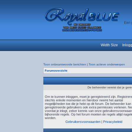
Een 
Width Size
Inlog
Toon onbeantwoorde berichten
|
Toon actieve onderwerpen
Forumoverzicht
De beheerder vereist dat je gere
Om te kunnen inloggen, moet je geregistreerd zijn. Registrer
slechts enkele momenten en hierdoor neemt het aantal
mogelijkheden toe die je hebt op dit forum. De beheerder kan
geregistreerde gebruikers ook extra permissies verlenen. N
voordat je inlogt, zeker kennis van onze gebruikersvoorwaa
bijhorende regels. Op het forum moeten de regels altijd nagel
worden.
Gebruikersvoorwaarden
|
Privacybeleid