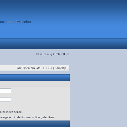
ten kunnen wisselen
Het is 09 aug 2026, 08:20
Alle tijden zijn GMT + 1 uur [ Zomertijd ]
n bij ieder bezoek
weergeven in de lijst met online gebruikers