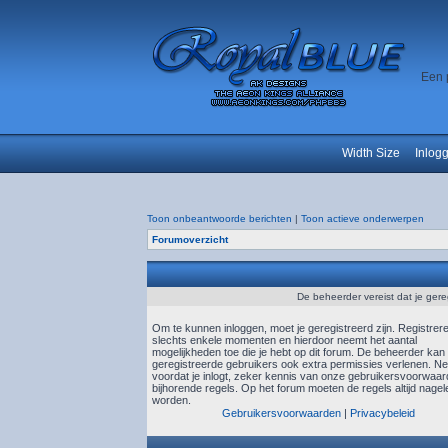
Een 
Width Size
Inlog
Toon onbeantwoorde berichten
|
Toon actieve onderwerpen
Forumoverzicht
De beheerder vereist dat je gere
Om te kunnen inloggen, moet je geregistreerd zijn. Registrer
slechts enkele momenten en hierdoor neemt het aantal
mogelijkheden toe die je hebt op dit forum. De beheerder kan
geregistreerde gebruikers ook extra permissies verlenen. N
voordat je inlogt, zeker kennis van onze gebruikersvoorwaa
bijhorende regels. Op het forum moeten de regels altijd nagel
worden.
Gebruikersvoorwaarden
|
Privacybeleid