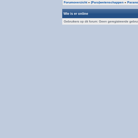
Forumoverzicht
»
(Para)wetenschappen
»
Parano
Wie is er online
Gebruikers op dit forum: Geen geregistreerde gebru