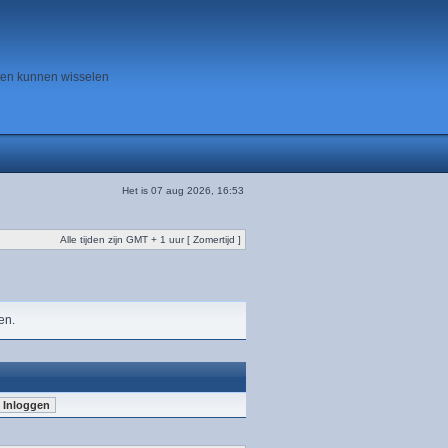
ten kunnen wisselen
Het is 07 aug 2026, 16:53
Alle tijden zijn GMT + 1 uur [ Zomertijd ]
en.