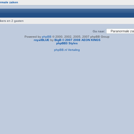
rmale zaken
ikers en 2 gasten
Ga naar:
Powered by
phpBB
© 2000, 2002, 2005, 2007 phpBB Group
royalBLUE
by
BigB © 2007 2008 AEON KINGS
phpBB3 Styles
phpBB.nl Vertaling