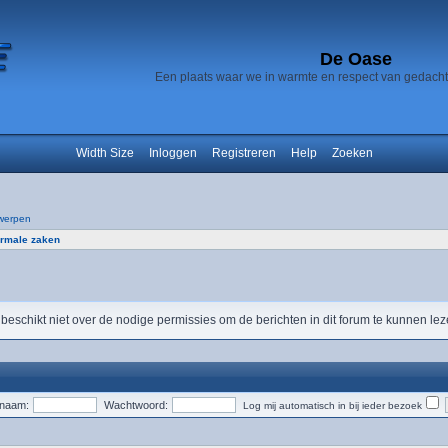
De Oase
Een plaats waar we in warmte en respect van gedach
Width Size
Inloggen
Registreren
Help
Zoeken
werpen
rmale zaken
 beschikt niet over de nodige permissies om de berichten in dit forum te kunnen lez
snaam:
Wachtwoord:
Log mij automatisch in bij ieder bezoek