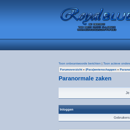
Toon onbeantwoorde berichten
|
Toon actieve onder
Forumoverzicht
»
(Para)wetenschappen
»
Parano
Paranormale zaken
Je
Inloggen
Gebruiker