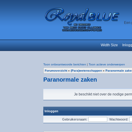
Een 
Width Size
Inlog
Toon onbeantwoorde berichten
|
Toon actieve onderwerpen
Forumoverzicht
»
(Para)wetenschappen
»
Paranormale zake
Paranormale zaken
Je beschikt niet over de nodige perm
Inloggen
Gebruikersnaam:
Wachtwoord: