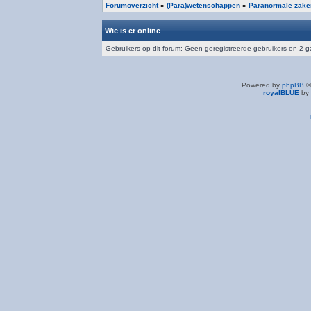
Forumoverzicht
»
(Para)wetenschappen
»
Paranormale zake
Wie is er online
Gebruikers op dit forum: Geen geregistreerde gebruikers en 2 
Powered by
phpBB
©
royalBLUE
by