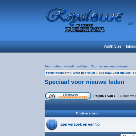
Een 
Width Size
Inlog
Toon onbeantwoorde berichten
|
Toon actieve onderwerpen
Forumoverzicht
»
Over het forum
»
Speciaal voor nieuwe le
Speciaal voor nieuwe leden
Pagina
1
van
1
[ 1 onderwer
Onderwerpen
Een verzoek en een tip