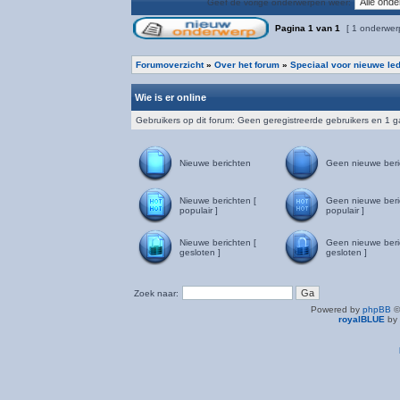
Geef de vorige onderwerpen weer:
Pagina
1
van
1
[ 1 onderwer
Forumoverzicht
»
Over het forum
»
Speciaal voor nieuwe le
Wie is er online
Gebruikers op dit forum: Geen geregistreerde gebruikers en 1 g
Nieuwe berichten
Geen nieuwe beri
Nieuwe berichten [
Geen nieuwe beri
populair ]
populair ]
Nieuwe berichten [
Geen nieuwe beri
gesloten ]
gesloten ]
Zoek naar:
Powered by
phpBB
©
royalBLUE
by