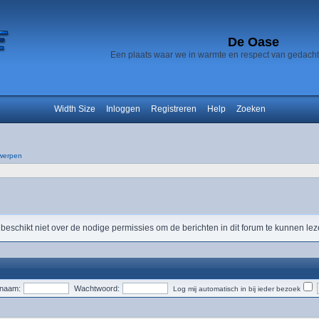
De Oase
Een plaats waar we in warmte en respect van gedach
Width Size
Inloggen
Registreren
Help
Zoeken
werpen
 beschikt niet over de nodige permissies om de berichten in dit forum te kunnen lez
snaam:
Wachtwoord:
Log mij automatisch in bij ieder bezoek