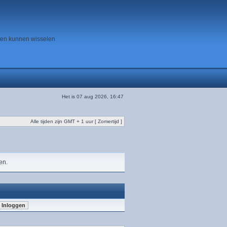
ten kunnen wisselen
Het is 07 aug 2026, 16:47
Alle tijden zijn GMT + 1 uur [ Zomertijd ]
en.