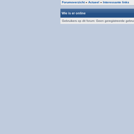
Forumoverzicht
»
Actueel
»
Interessante links
Wie is er online
Gebruikers op dit forum: Geen geregistreerde gebru