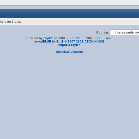
ikers en 1 gast
Ga naar:
Powered by
phpBB
© 2000, 2002, 2005, 2007 phpBB Group
royalBLUE
by
BigB © 2007 2008 AEON KINGS
phpBB3 Styles
phpBB.nl Vertaling