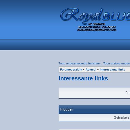
Toon onbeantwoorde berichten
|
Toon actieve onder
Forumoverzicht
»
Actueel
»
Interessante links
Interessante links
Je
Inloggen
Gebruiker