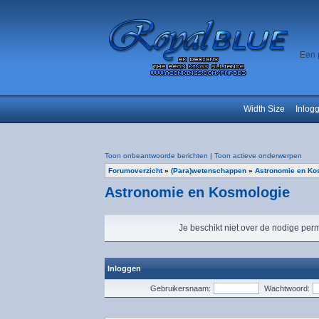
Een 
Width Size
Inlog
Toon onbeantwoorde berichten
|
Toon actieve onderwerpen
Forumoverzicht
»
(Para)wetenschappen
»
Astronomie en Ko
Astronomie en Kosmologie
Je beschikt niet over de nodige perm
Inloggen
Gebruikersnaam:
Wachtwoord: