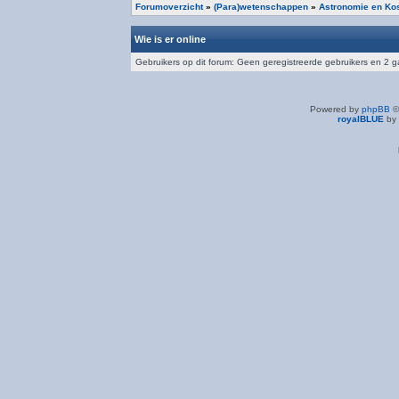
Forumoverzicht
»
(Para)wetenschappen
»
Astronomie en Ko
Wie is er online
Gebruikers op dit forum: Geen geregistreerde gebruikers en 2 
Powered by
phpBB
©
royalBLUE
by