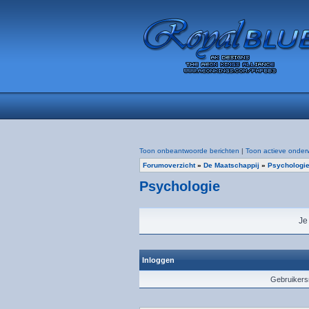
Toon onbeantwoorde berichten
|
Toon actieve onder
Forumoverzicht
»
De Maatschappij
»
Psychologi
Psychologie
Je
Inloggen
Gebruiker