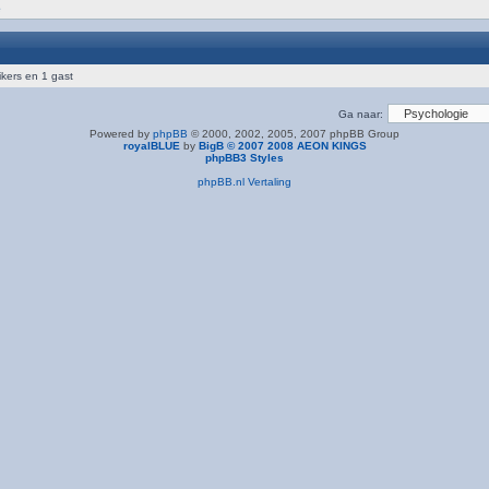
e
ikers en 1 gast
Ga naar:
Powered by
phpBB
© 2000, 2002, 2005, 2007 phpBB Group
royalBLUE
by
BigB © 2007 2008 AEON KINGS
phpBB3 Styles
phpBB.nl Vertaling