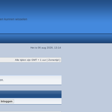
ten kunnen wisselen
Het is 06 aug 2026, 13:14
Alle tijden zijn GMT + 1 uur [ Zomertijd ]
en.