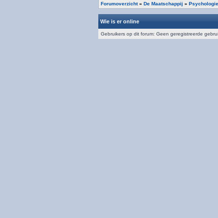
Forumoverzicht
»
De Maatschappij
»
Psychologi
Wie is er online
Gebruikers op dit forum: Geen geregistreerde gebru