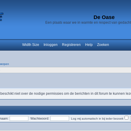
De Oase
Een plaats waar we in warmte en respect van gedach
Width Size
Inloggen
Registreren
Help
Zoeken
werpen
e
 beschikt niet over de nodige permissies om de berichten in dit forum te kunnen lez
snaam:
Wachtwoord:
Log mij automatisch in bij ieder bezoek