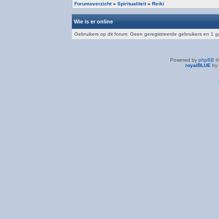
Forumoverzicht
»
Spiritualiteit
»
Reiki
Wie is er online
Gebruikers op dit forum: Geen geregistreerde gebruikers en 1 g
Powered by
phpBB
©
royalBLUE
by