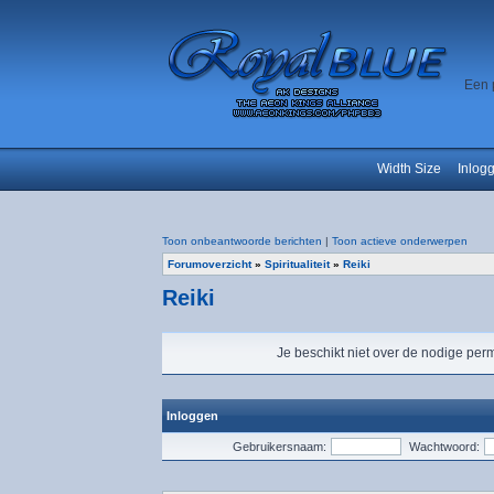
Een 
Width Size
Inlog
Toon onbeantwoorde berichten
|
Toon actieve onderwerpen
Forumoverzicht
»
Spiritualiteit
»
Reiki
Reiki
Je beschikt niet over de nodige perm
Inloggen
Gebruikersnaam:
Wachtwoord: