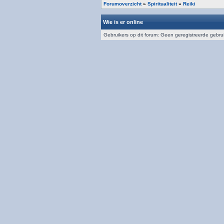
Forumoverzicht
»
Spiritualiteit
»
Reiki
Wie is er online
Gebruikers op dit forum: Geen geregistreerde gebru