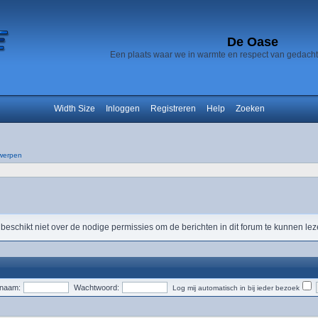
De Oase
Een plaats waar we in warmte en respect van gedach
Width Size
Inloggen
Registreren
Help
Zoeken
werpen
 beschikt niet over de nodige permissies om de berichten in dit forum te kunnen lez
snaam:
Wachtwoord:
Log mij automatisch in bij ieder bezoek