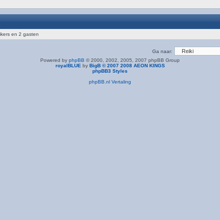
ikers en 2 gasten
Ga naar:
Powered by
phpBB
© 2000, 2002, 2005, 2007 phpBB Group
royalBLUE
by
BigB © 2007 2008 AEON KINGS
phpBB3 Styles
phpBB.nl Vertaling