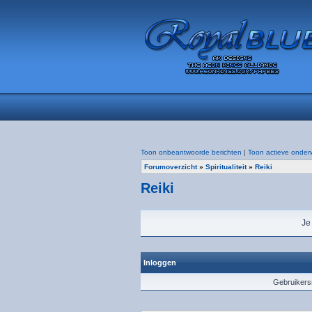
Toon onbeantwoorde berichten
|
Toon actieve onder
Forumoverzicht
»
Spiritualiteit
»
Reiki
Reiki
Je
Inloggen
Gebruiker