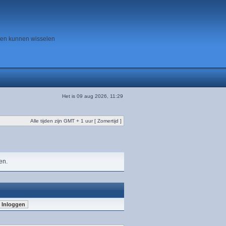
ten kunnen wisselen
Het is 09 aug 2026, 11:29
Alle tijden zijn GMT + 1 uur [ Zomertijd ]
en.