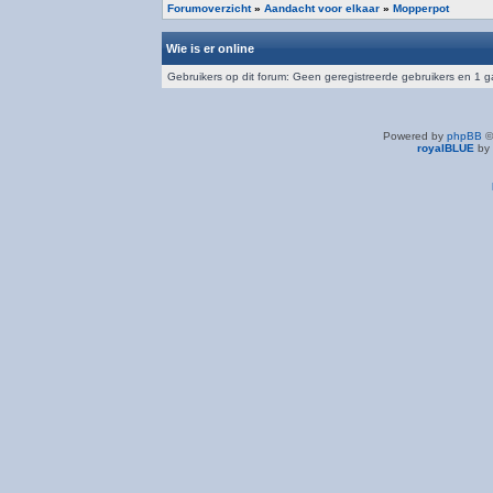
Forumoverzicht
»
Aandacht voor elkaar
»
Mopperpot
Wie is er online
Gebruikers op dit forum: Geen geregistreerde gebruikers en 1 g
Powered by
phpBB
©
royalBLUE
by