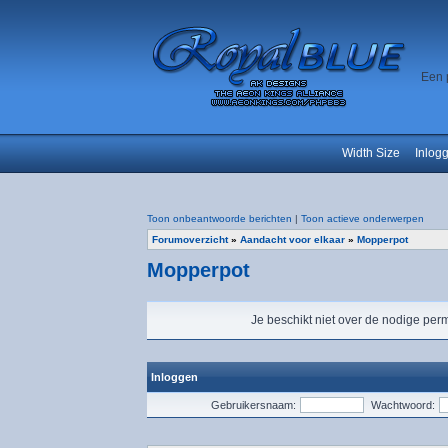
Een 
Width Size
Inlog
Toon onbeantwoorde berichten
|
Toon actieve onderwerpen
Forumoverzicht
»
Aandacht voor elkaar
»
Mopperpot
Mopperpot
Je beschikt niet over de nodige perm
Inloggen
Gebruikersnaam:
Wachtwoord: