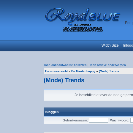
Een 
Width Size
Inlog
Toon onbeantwoorde berichten
|
Toon actieve onderwerpen
Forumoverzicht
»
De Maatschappij
»
(Mode) Trends
(Mode) Trends
Je beschikt niet over de nodige perm
Inloggen
Gebruikersnaam:
Wachtwoord: