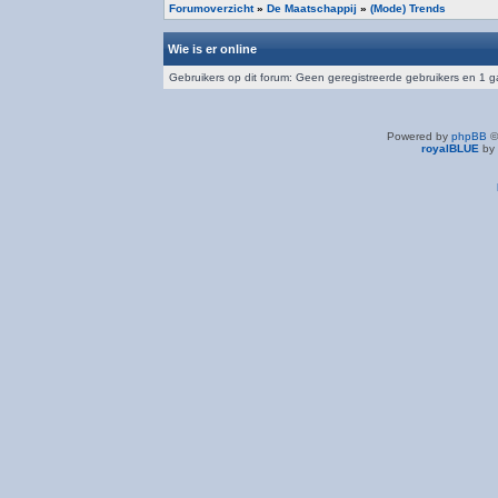
Forumoverzicht
»
De Maatschappij
»
(Mode) Trends
Wie is er online
Gebruikers op dit forum: Geen geregistreerde gebruikers en 1 g
Powered by
phpBB
©
royalBLUE
by