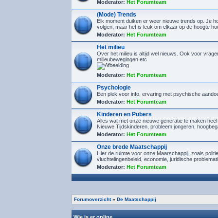
Moderator:
Het Forumteam
(Mode) Trends
Elk moment duiken er weer nieuwe trends op. Je hoef
volgen, maar het is leuk om elkaar op de hoogte h
Moderator:
Het Forumteam
Het milieu
Over het milieu is altijd wel nieuws. Ook voor vrage
milieubewegingen etc
Moderator:
Het Forumteam
Psychologie
Een plek voor info, ervaring met psychische aando
Moderator:
Het Forumteam
Kinderen en Pubers
Alles wat met onze nieuwe generatie te maken heef
Nieuwe Tijdskinderen, probleem jongeren, hoogbeg
Moderator:
Het Forumteam
Onze brede Maatschappij
Hier de ruimte voor onze Maarschappij, zoals politi
vluchtelingenbeleid, economie, juridische problemat
Moderator:
Het Forumteam
Forumoverzicht
»
De Maatschappij
Wie is er online