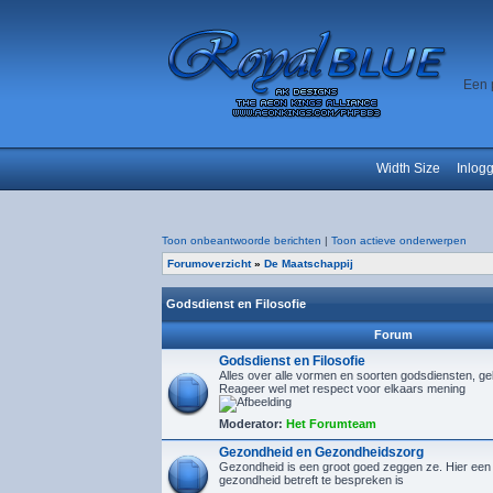
Een 
Width Size
Inlog
Toon onbeantwoorde berichten
|
Toon actieve onderwerpen
Forumoverzicht
»
De Maatschappij
Godsdienst en Filosofie
Forum
Godsdienst en Filosofie
Alles over alle vormen en soorten godsdiensten, gelo
Reageer wel met respect voor elkaars mening
Moderator:
Het Forumteam
Gezondheid en Gezondheidszorg
Gezondheid is een groot goed zeggen ze. Hier een 
gezondheid betreft te bespreken is